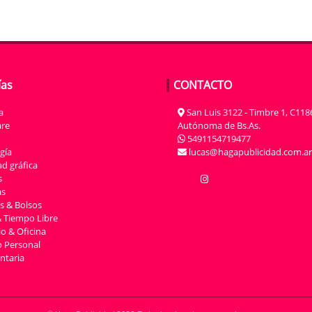
ías
CONTACTO
a
San Luis 3122 - Timbre 1, C118
re
Autónoma de Bs.As.
5491154719477
gía
lucas@hagapublicidad.com.ar
d gráfica
s
as
s & Bolsos
 Tiempo Libre
io & Oficina
 Personal
taria