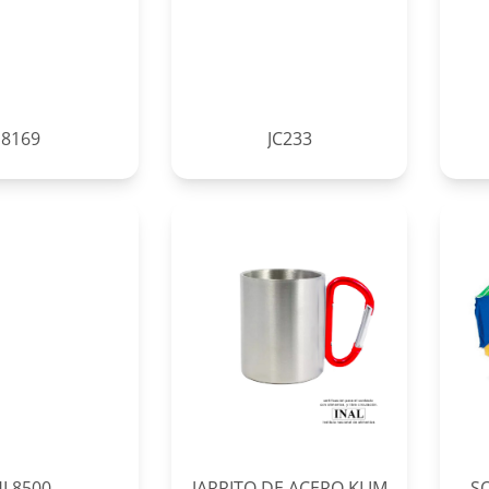
8169
JC233
HL8500
JARRITO DE ACERO KLIM
S