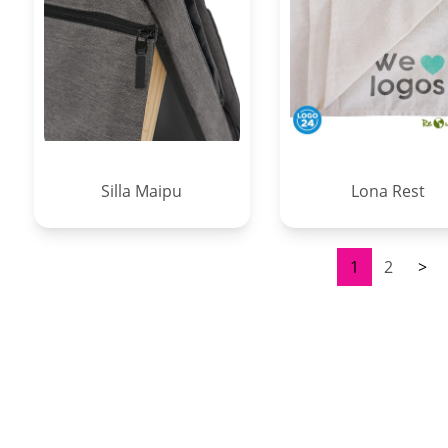
Silla Maipu
Lona Rest
1
2
>