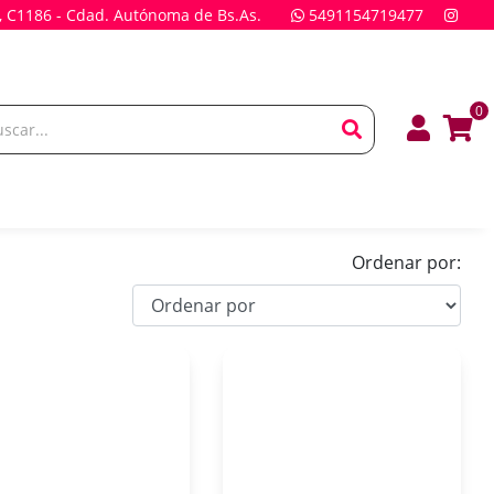
, C1186 - Cdad. Autónoma de Bs.As.
5491154719477
0
Ordenar por: