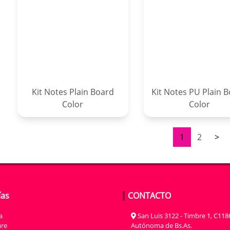
Kit Notes Plain Board
Kit Notes PU Plain 
Color
Color
1
2
>
ías
CONTACTO
a
San Luis 3122 - Timbre 1, C118
re
Autónoma de Bs.As.