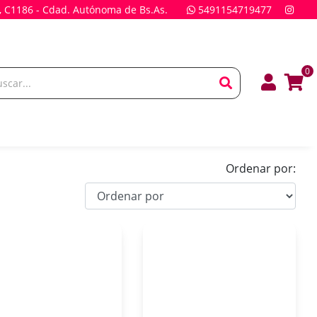
, C1186 - Cdad. Autónoma de Bs.As.
5491154719477
0
Ordenar por: