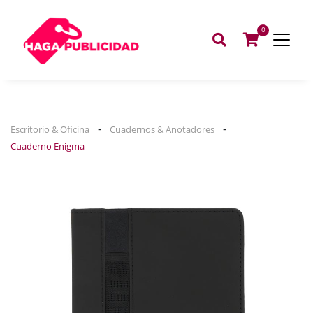
0
-
-
Escritorio & Oficina
Cuadernos & Anotadores
Cuaderno Enigma