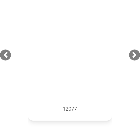
Previous
Ne
12077