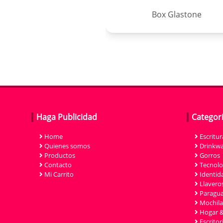
Box Glastone
Haga Publicidad
Categor
Home
Escritur
Quienes somos
Drinkwa
Productos
Gorros
Contacto
Tecnolo
Mi Carrito
Identida
Llavero
Paragu
Mochila
Hogar &
Escritor