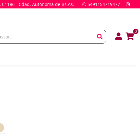
, C1186 - Cdad. Autónoma de Bs.As.
5491154719477
0