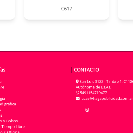
C617
ías
CONTACTO
a
San Luis 3122 - Timbre 1, C118
re
Autónoma de Bs.As.
5491154719477
gía
lucas@hagapublicidad.com.ar
d gráfica
s
as
s & Bolsos
 Tiempo Libre
io & Oficina